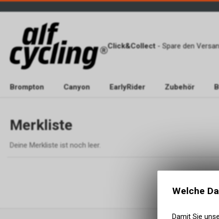
Click&Collect
- Spare den Versan
Brompton
Canyon
EarlyRider
Zubehör
B
Merkliste
Deine Merkliste ist noch leer.
Welche Da
Damit Sie uns