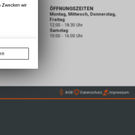
en Zwecken wir
ORMATIONEN
ÖFFNUNGSZEITEN
Montag, Mittwoch, Donnerstag,
Freitag
12:00 - 18:30 Uhr
Samstag
10:00 - 16:00 Uhr
e
gen auf
ODEN
ots, wie die
en
ass die
nformationen
AGB
Datenschutz
Impressum