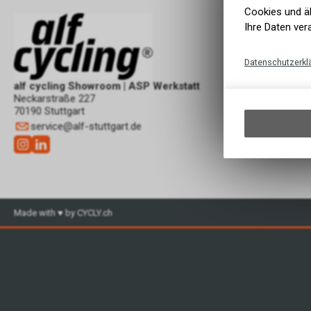
Cookies und äh
Ihre Daten ver
Datenschutzerkl
alf cycling Showroom | ASP Werkstatt
Neckarstraße 227
70190 Stuttgart
service
@
alf-stuttgart.de
Made with ♥ by CYCLY.ch