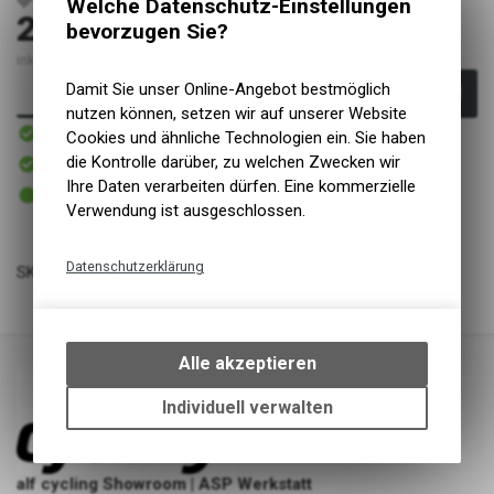
Welche Datenschutz-Einstellungen
24,99
EUR
bevorzugen Sie?
inkl. MwSt., zzgl. Versandkosten
Damit Sie unser Online-Angebot bestmöglich
In den Warenkorb
nutzen können, setzen wir auf unserer Website
Innerhalb von 1-2 Tagen
Cookies und ähnliche Technologien ein. Sie haben
Versand
In Kürze abholbereit
die Kontrolle darüber, zu welchen Zwecken wir
Abholung alf cycling Showroom | ASP Werkstatt
Ihre Daten verarbeiten dürfen. Eine kommerzielle
2 - 5 Tage ab eigenem Lager
Abholung alf cycling Silberburgstraße
Verwendung ist ausgeschlossen.
Datenschutzerklärung
SKS Steckschutzblechgarnitur Velo 65 Mountain 26" schwarz
Technische Funktionen
Wir erfassen und speichern
bestimmte Interaktionen und
Alle akzeptieren
Einstellungen auf Ihrem Gerät,
um die grundlegenden
Individuell verwalten
Funktionen unseres Online-
Angebots, wie die Verwendung
des Warenkorbs, zu
alf cycling Showroom | ASP Werkstatt