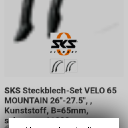
SKS
Steckblech-Set VELO 65
MOUNTAIN 26"-27.5", ,
Kunststoff, B=65mm,
schwarz, , 11020
P1764
11020
4002556528935