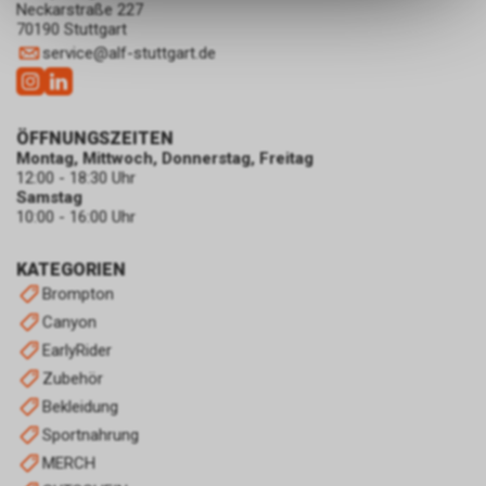
ermöglichen. Bitte beachten Sie,
Neckarstraße 227
dass die gespeicherten Daten
70190 Stuttgart
keinerlei Rückschlüsse auf Ihre
service
@
alf-stuttgart.de
persönlichen Informationen
zulassen.
ÖFFNUNGSZEITEN
Montag, Mittwoch, Donnerstag, Freitag
12:00 - 18:30 Uhr
Samstag
10:00 - 16:00 Uhr
KATEGORIEN
Brompton
Canyon
EarlyRider
Zubehör
Bekleidung
Sportnahrung
MERCH