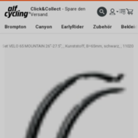
Click&Collect
- Spare den
Versand.
Brompton
Canyon
EarlyRider
Zubehör
Beklei
-Set VELO 65 MOUNTAIN 26"-27.5", , Kunststoff, B=65mm, schwarz, , 11020