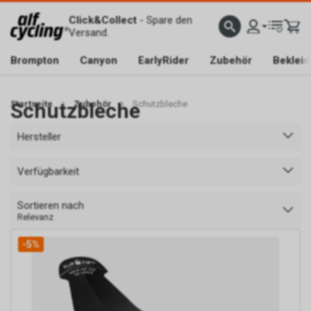
Click&Collect
- Spare den
Versand.
Brompton
Canyon
EarlyRider
Zubehör
Beklei
Startseite
Schutzbleche
Zubehör
Schutzbleche
Hersteller
Verfügbarkeit
Sortieren nach
Relevanz
-5%