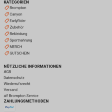
KATEGORIEN
Brompton
Canyon
EarlyRider
Zubehör
Bekleidung
Sportnahrung
MERCH
GUTSCHEIN
NÜTZLICHE INFORMATIONEN
AGB
Datenschutz
Wiederrufsrecht
Versand
alf Brompton Service
ZAHLUNGSMETHODEN