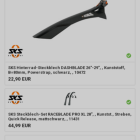
SKS
Hinterrad-Steckblech DASHBLADE 26"-29", , Kunststoff,
B=80mm, Powerstrap, schwarz, , 10472
22,90
EUR
SKS
Steckblech-Set RACEBLADE PRO XL 28", , Kunstst., Streben,
Quick Release, mattschwarz, , 11431
44,99
EUR