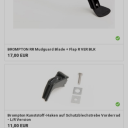
BROMPTON
RR Mudguard Blade + Flap R VER BLK
17,00
EUR
Brompton
Kunststoff-Haken auf Schutzblechstrebe Vorderrad
- L/R Version
11,00
EUR