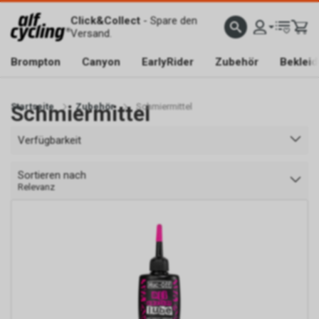
Click&Collect
- Spare den
Versand.
Brompton
Canyon
EarlyRider
Zubehör
Beklei
Startseite
Schmiermittel
Zubehör
Schmiermittel
Verfügbarkeit
Sortieren nach
Relevanz