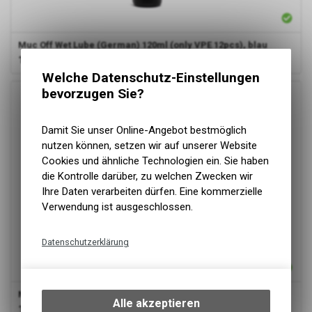
Muc Off Wet Lube (German) 120ml (only VPE 12pcs), blau
17,99
EUR
Welche Datenschutz-Einstellungen
bevorzugen Sie?
Damit Sie unser Online-Angebot bestmöglich
nutzen können, setzen wir auf unserer Website
Cookies und ähnliche Technologien ein. Sie haben
die Kontrolle darüber, zu welchen Zwecken wir
Ihre Daten verarbeiten dürfen. Eine kommerzielle
Verwendung ist ausgeschlossen.
Datenschutzerklärung
Technische Funktionen
Wir erfassen und speichern
Muc Off Dry Lube (German)120ml (only VPE 12pcs), pink
bestimmte Interaktionen und
Alle akzeptieren
17,99
EUR