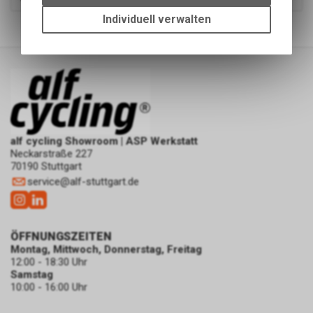
Einstellungen auf Ihrem Gerät,
um die grundlegenden
3
von
3
Produkten
Individuell verwalten
Funktionen unseres Online-
Angebots, wie die Verwendung
des Warenkorbs, zu
ermöglichen. Bitte beachten Sie,
dass die gespeicherten Daten
keinerlei Rückschlüsse auf Ihre
persönlichen Informationen
zulassen.
alf cycling Showroom | ASP Werkstatt
Neckarstraße 227
70190 Stuttgart
service
@
alf-stuttgart.de
ÖFFNUNGSZEITEN
Montag, Mittwoch, Donnerstag, Freitag
12:00 - 18:30 Uhr
Samstag
10:00 - 16:00 Uhr