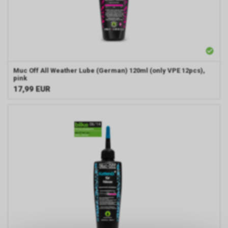
Muc Off All Weather Lube (German) 120ml (only VPE 12pcs),
pink
17,99
EUR