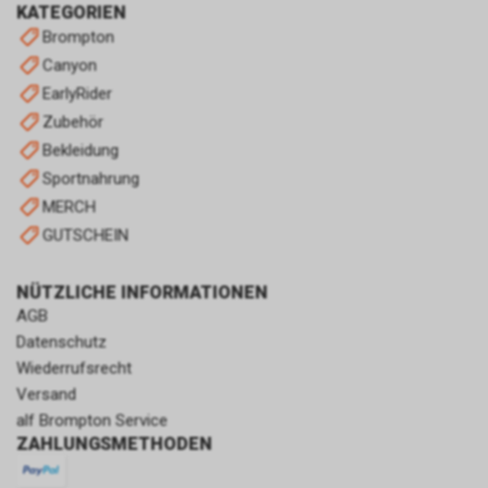
KATEGORIEN
Brompton
Canyon
EarlyRider
Zubehör
Bekleidung
Sportnahrung
MERCH
GUTSCHEIN
NÜTZLICHE INFORMATIONEN
AGB
Datenschutz
Wiederrufsrecht
Versand
alf Brompton Service
ZAHLUNGSMETHODEN