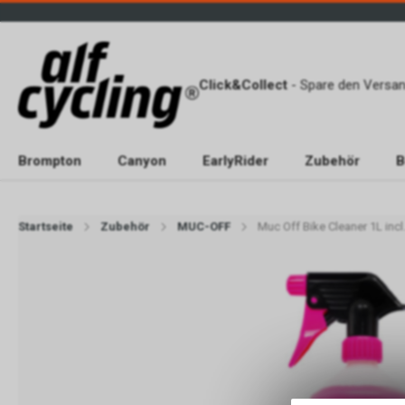
Click&Collect
- Spare den Versan
Brompton
Canyon
EarlyRider
Zubehör
B
Startseite
Zubehör
MUC-OFF
Muc Off Bike Cleaner 1L incl.