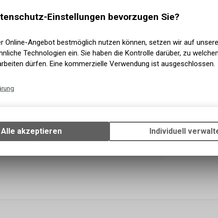
2 - 5 Ta
Abholung 
tenschutz-Einstellungen bevorzugen Sie?
er Online-Angebot bestmöglich nutzen können, setzen wir auf unser
nliche Technologien ein. Sie haben die Kontrolle darüber, zu welch
arbeiten dürfen. Eine kommerzielle Verwendung ist ausgeschlossen.
ärung
Technische Funktionen
Wir erfassen und speichern bestimmte Interaktionen und Einstellun
Ihrem Gerät, um die grundlegenden Funktionen unseres Online-Angeb
Alle akzeptieren
Individuell verwalt
Verwendung des Warenkorbs, zu ermöglichen. Bitte beachten Sie, d
gespeicherten Daten keinerlei Rückschlüsse auf Ihre persönlichen I
zulassen.