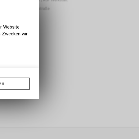
ge ab eigenem Lager
alf cycling Silberburgstraße
er Website
en Zwecken wir
gen auf
ots, wie die
en
ass die
nformationen