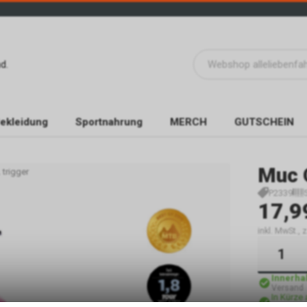
d.
ekleidung
Sportnahrung
MERCH
GUTSCHEIN
Muc 
 trigger
P2339
17,9
inkl. MwSt.,
Innerha
Versand
In Kürze 
Abholung