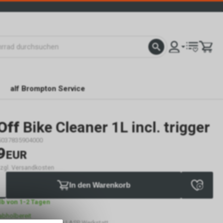
alf Brompton Service
Off
Bike Cleaner 1L incl. trigger
5037835904000
9
EUR
 zzgl. Versandkosten
In den Warenkorb
lb von 1-2 Tagen
abholbereit
 alf cycling Showroom | ASP Werkstatt