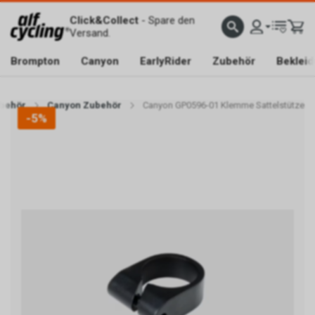
Click&Collect
- Spare den
Versand.
Brompton
Canyon
EarlyRider
Zubehör
Beklei
behör
Canyon Zubehör
Canyon GP0596-01 Klemme Sattelstütze
-5%