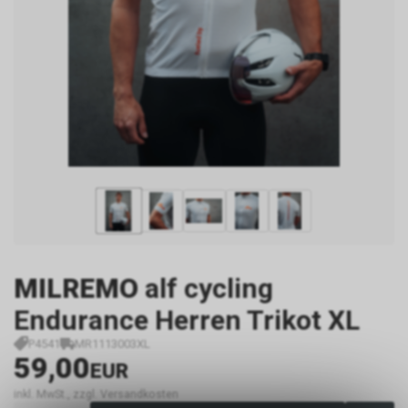
MILREMO
alf cycling
Endurance Herren Trikot XL
P4541
MR1113003XL
59,00
EUR
inkl. MwSt., zzgl. Versandkosten