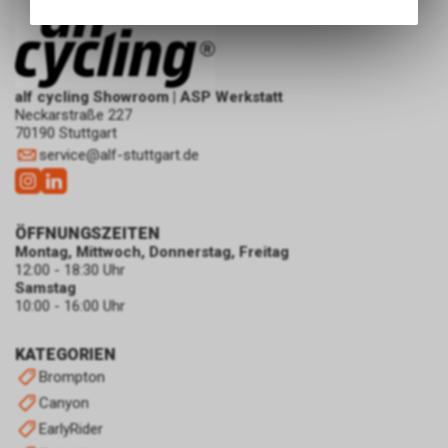
Angebots, wie die Verwendung
des Warenkorbs, zu
ermöglichen. Bitte beachten Sie,
dass die gespeicherten Daten
keinerlei Rückschlüsse auf Ihre
alf cycling Showroom | ASP Werkstatt
Neckarstraße 227
persönlichen Informationen
70190 Stuttgart
zulassen.
service
@
alf-stuttgart.de
ÖFFNUNGSZEITEN
Montag, Mittwoch, Donnerstag, Freitag
12:00 - 18:30 Uhr
Samstag
10:00 - 16:00 Uhr
KATEGORIEN
Brompton
Canyon
EarlyRider