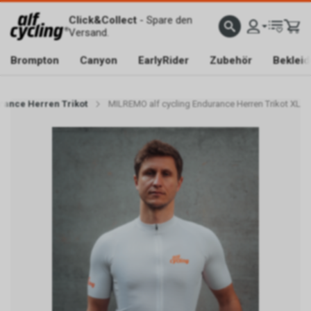
Click&Collect
- Spare den
Versand.
Brompton
Canyon
EarlyRider
Zubehör
Beklei
rance Herren Trikot
MILREMO alf cycling Endurance Herren Trikot XL