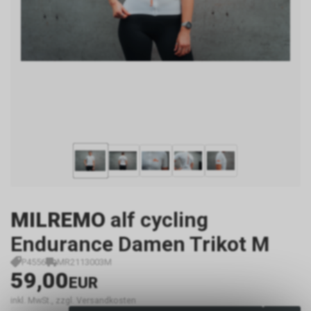
MILREMO
alf cycling
Endurance Damen Trikot M
P4556
MR2113003M
59,00
EUR
inkl. MwSt., zzgl. Versandkosten