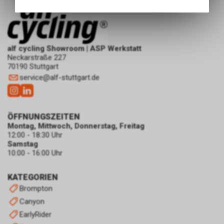
Angebots, wie die Verwendung
des Warenkorbs, zu
ermöglichen. Bitte beachten Sie,
dass die gespeicherten Daten
keinerlei Rückschlüsse auf Ihre
alf cycling Showroom | ASP Werkstatt
Neckarstraße 227
persönlichen Informationen
70190 Stuttgart
zulassen.
service
@
alf-stuttgart.de
ÖFFNUNGSZEITEN
Montag, Mittwoch, Donnerstag, Freitag
12:00 - 18:30 Uhr
Samstag
10:00 - 16:00 Uhr
KATEGORIEN
Brompton
Canyon
EarlyRider