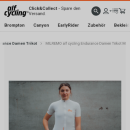
Click&Collect
- Spare den
Versand.
Brompton
Canyon
EarlyRider
Zubehör
Beklei
urance Damen Trikot
MILREMO alf cycling Endurance Damen Trikot M