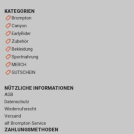
KATEGORIEN
Brompton
Canyon
EarlyRider
Zubehör
Bekleidung
Sportnahrung
MERCH
GUTSCHEIN
NÜTZLICHE INFORMATIONEN
AGB
Datenschutz
Wiederrufsrecht
Versand
alf Brompton Service
ZAHLUNGSMETHODEN