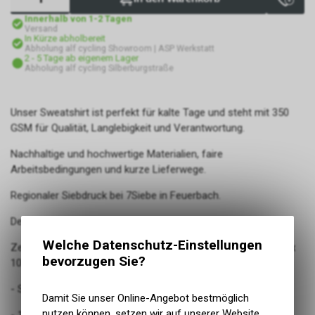
Innerhalb von 1-2 Tagen
Versand
In Kürze abholbereit
Abholung alf cycling Showroom | ASP Werkstatt
2 - 5 Tage ab eigenem Lager
Abholung alf cycling Silberburgstraße
Unser Sweatshirt ist perfekt für kalte Tage und steht mit 350
GSM für Qualität, Langlebigkeit und Verantwortung.
Nachhaltige und hochwertige Materialien, faire
Arbeitsbedingungen und kurze Lieferwege.
Regionaler Siebdruck bei 7Siebe in Feuerbach.
Design von Stuttgarter Designerinnen.
Welche Datenschutz-Einstellungen
Zertifikate: GOTS - Global Organic Textile Standard / Oeko Tex
bevorzugen Sie?
100 / Peta Approved Vegan / Fair Wear
- Set-In Ärmel
Damit Sie unser Online-Angebot bestmöglich
nutzen können, setzen wir auf unserer Website