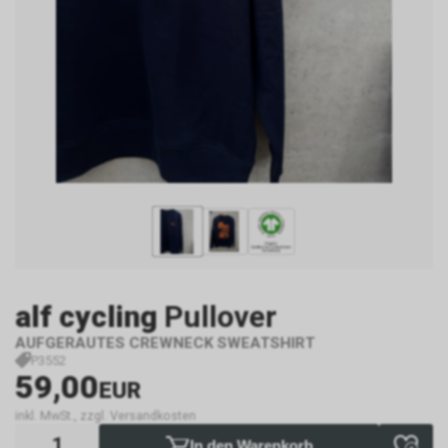
alf cycling
Pullover
AUFGERAUTES CREWNECK SWEATSHIRT
P3552
59,00
EUR
inkl. MwSt., zzgl. Versandkosten
In den Warenkorb