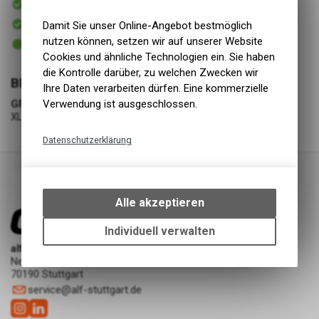
Versand
In Kürze abholbereit
Damit Sie unser Online-Angebot bestmöglich
Abholung alf cycling Showroom | ASP Werkstatt
2 - 5 Tage ab eigenem Lager
nutzen können, setzen wir auf unserer Website
Abholung alf cycling Silberburgstraße
Cookies und ähnliche Technologien ein. Sie haben
die Kontrolle darüber, zu welchen Zwecken wir
BEKLEIDUNG
Ihre Daten verarbeiten dürfen. Eine kommerzielle
GRÖSSE
Verwendung ist ausgeschlossen.
XL
Datenschutzerklärung
Technische Funktionen
Wir erfassen und speichern
bestimmte Interaktionen und
Alle akzeptieren
Einstellungen auf Ihrem Gerät,
um die grundlegenden
Individuell verwalten
Funktionen unseres Online-
alf cycling Showroom | ASP Werkstatt
Angebots, wie die Verwendung
Neckarstraße 227
des Warenkorbs, zu
70190 Stuttgart
ermöglichen. Bitte beachten Sie,
service
@
alf-stuttgart.de
dass die gespeicherten Daten
keinerlei Rückschlüsse auf Ihre