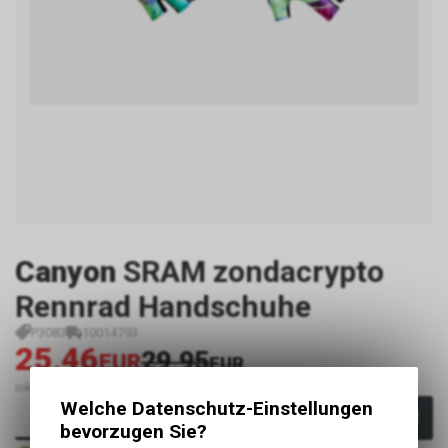
Canyon
SRAM zondacrypto
Rennrad Handschuhe
P3083
10014793
25,46
29,95
EUR
EUR
inkl. MwSt., zzgl. Versandkosten
Welche Datenschutz-Einstellungen
In den Warenkorb
bevorzugen Sie?
Innerhalb von 1-2 Tagen