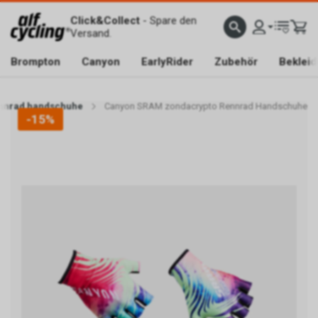
Click&Collect
- Spare den
Versand.
Brompton
Canyon
EarlyRider
Zubehör
Beklei
ennrad handschuhe
Canyon SRAM zondacrypto Rennrad Handschuhe
-15%