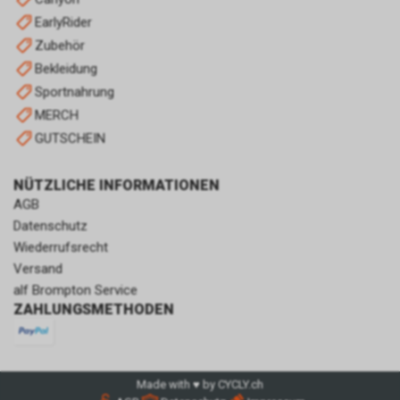
EarlyRider
Zubehör
Bekleidung
Sportnahrung
MERCH
GUTSCHEIN
NÜTZLICHE INFORMATIONEN
AGB
Datenschutz
Wiederrufsrecht
Versand
alf Brompton Service
ZAHLUNGSMETHODEN
Made with ♥ by CYCLY.ch