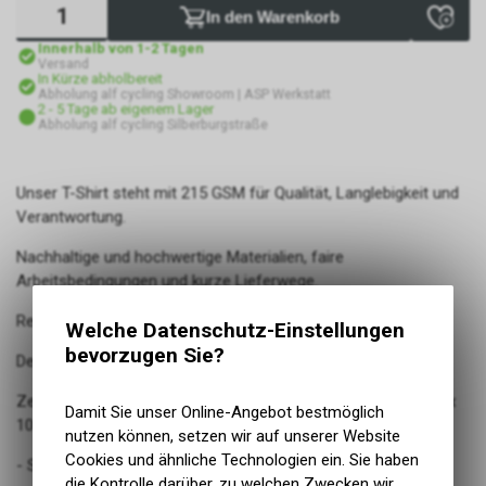
In den Warenkorb
Innerhalb von 1-2 Tagen
Versand
In Kürze abholbereit
Abholung alf cycling Showroom | ASP Werkstatt
2 - 5 Tage ab eigenem Lager
Abholung alf cycling Silberburgstraße
Unser T-Shirt steht mit 215 GSM für Qualität, Langlebigkeit und
Verantwortung.
Nachhaltige und hochwertige Materialien, faire
Arbeitsbedingungen und kurze Lieferwege.
Regionaler Siebdruck bei 7Siebe in Feuerbach.
Welche Datenschutz-Einstellungen
bevorzugen Sie?
Design von Stuttgarter Designerinnen.
Zertifikate: GOTS - Global Organic Textile Standard / Oeko Tex
Damit Sie unser Online-Angebot bestmöglich
100 / Peta Approved Vegan / Fair Wear
nutzen können, setzen wir auf unserer Website
Cookies und ähnliche Technologien ein. Sie haben
- Set-In Ärmel
die Kontrolle darüber, zu welchen Zwecken wir