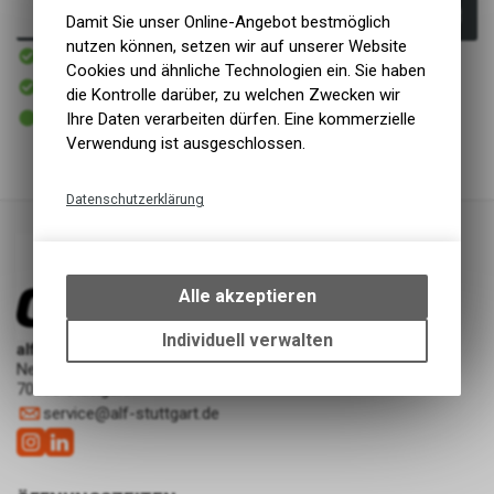
In den Warenkorb
Damit Sie unser Online-Angebot bestmöglich
nutzen können, setzen wir auf unserer Website
Innerhalb von 1-2 Tagen
Versand
Cookies und ähnliche Technologien ein. Sie haben
In Kürze abholbereit
die Kontrolle darüber, zu welchen Zwecken wir
Abholung alf cycling Showroom | ASP Werkstatt
2 - 5 Tage ab eigenem Lager
Ihre Daten verarbeiten dürfen. Eine kommerzielle
Abholung alf cycling Silberburgstraße
Verwendung ist ausgeschlossen.
Datenschutzerklärung
Technische Funktionen
Wir erfassen und speichern
bestimmte Interaktionen und
Alle akzeptieren
Einstellungen auf Ihrem Gerät,
um die grundlegenden
Individuell verwalten
alf cycling Showroom | ASP Werkstatt
Funktionen unseres Online-
Neckarstraße 227
Angebots, wie die Verwendung
70190 Stuttgart
des Warenkorbs, zu
service
@
alf-stuttgart.de
ermöglichen. Bitte beachten Sie,
dass die gespeicherten Daten
keinerlei Rückschlüsse auf Ihre