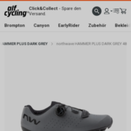
Click&Collect
- Spare den
Versand.
Brompton
Canyon
EarlyRider
Zubehör
Beklei
 HAMMER PLUS DARK GREY
northwave HAMMER PLUS DARK GREY 48