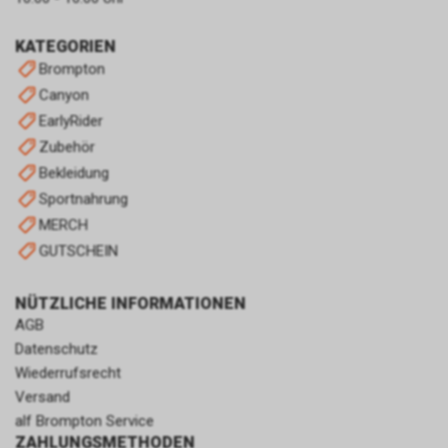
KATEGORIEN
Brompton
Canyon
EarlyRider
Zubehör
Bekleidung
Sportnahrung
MERCH
GUTSCHEIN
NÜTZLICHE INFORMATIONEN
AGB
Datenschutz
Wiederrufsrecht
Versand
alf Brompton Service
ZAHLUNGSMETHODEN