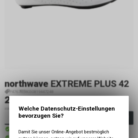
northwave
EXTREME PLUS 42
P4767
8030819447248
299,99
EUR
Welche Datenschutz-Einstellungen
inkl. MwSt., zzgl. Versandkosten
bevorzugen Sie?
In den Warenkorb
Innerhalb von 1-2 Tagen
Versand
Damit Sie unser Online-Angebot bestmöglich
In Kürze abholbereit