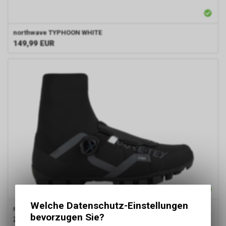
northwave
TYPHOON WHITE
149,99
EUR
Welche Datenschutz-Einstellungen
northwave
CELSIUS XT ARC. GTX BLACK 43
bevorzugen Sie?
269,99
EUR