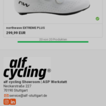
northwave
EXTREME PLUS
299,99
EUR
20
von
20
Produkten
alf cycling Showroom | ASP Werkstatt
Neckarstraße 227
70190 Stuttgart
service
@
alf-stuttgart.de