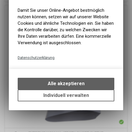
Damit Sie unser Online-Angebot bestmöglich
nutzen können, setzen wir auf unserer Website
Cookies und ähnliche Technologien ein. Sie haben
die Kontrolle darüber, zu welchen Zwecken wir
Ihre Daten verarbeiten dürfen. Eine kommerzielle
Verwendung ist ausgeschlossen.
Datenschutzerklärung
Technische Funktionen
Wir erfassen und speichern
bestimmte Interaktionen und
Alle akzeptieren
Einstellungen auf Ihrem Gerät,
um die grundlegenden
Individuell verwalten
Funktionen unseres Online-
Angebots, wie die Verwendung
des Warenkorbs, zu
ermöglichen. Bitte beachten Sie,
dass die gespeicherten Daten
keinerlei Rückschlüsse auf Ihre