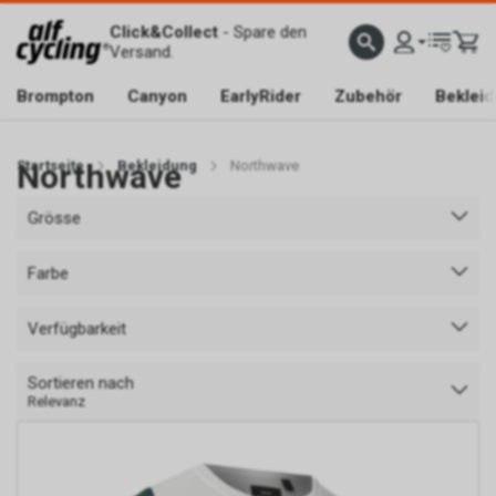
Click&Collect
- Spare den
Versand.
Brompton
Canyon
EarlyRider
Zubehör
Beklei
Startseite
Northwave
Bekleidung
Northwave
Grösse
Farbe
Verfügbarkeit
Sortieren nach
Relevanz