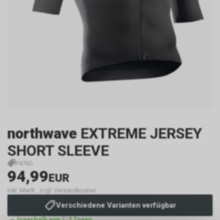
northwave
EXTREME JERSEY
SHORT SLEEVE
P4760
94,99
EUR
inkl. MwSt., zzgl. Versandkosten
Verschiedene Varianten verfügbar
Innerhalb von 1-2 Tagen