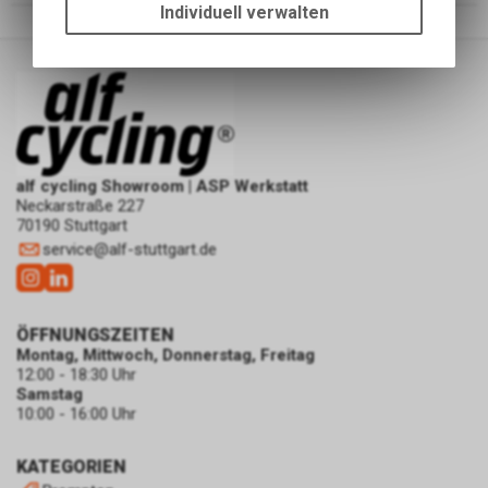
um die grundlegenden
Individuell verwalten
Funktionen unseres Online-
Angebots, wie die Verwendung
des Warenkorbs, zu
ermöglichen. Bitte beachten Sie,
dass die gespeicherten Daten
keinerlei Rückschlüsse auf Ihre
persönlichen Informationen
alf cycling Showroom | ASP Werkstatt
zulassen.
Neckarstraße 227
70190 Stuttgart
service
@
alf-stuttgart.de
ÖFFNUNGSZEITEN
Montag, Mittwoch, Donnerstag, Freitag
12:00 - 18:30 Uhr
Samstag
10:00 - 16:00 Uhr
KATEGORIEN