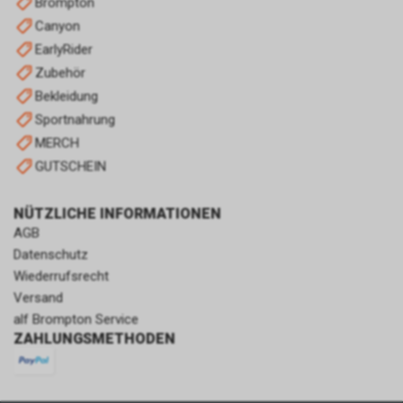
Brompton
Canyon
EarlyRider
Zubehör
Bekleidung
Sportnahrung
MERCH
GUTSCHEIN
NÜTZLICHE INFORMATIONEN
AGB
Datenschutz
Wiederrufsrecht
Versand
alf Brompton Service
ZAHLUNGSMETHODEN