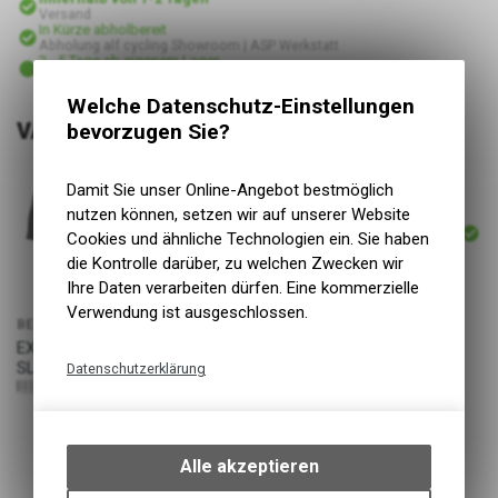
Versand
In Kürze abholbereit
Abholung alf cycling Showroom | ASP Werkstatt
2 - 5 Tage ab eigenem Lager
Abholung alf cycling Silberburgstraße
Welche Datenschutz-Einstellungen
VARIANTEN
bevorzugen Sie?
Damit Sie unser Online-Angebot bestmöglich
ARTIKELNUMMER
nutzen können, setzen wir auf unserer Website
P4755
Cookies und ähnliche Technologien ein. Sie haben
die Kontrolle darüber, zu welchen Zwecken wir
Ihre Daten verarbeiten dürfen. Eine kommerzielle
Verwendung ist ausgeschlossen.
BEZEICHNUNG
PREIS
EXTREME JERSEY SHORT
94,99
EUR
SLEEVE M
Datenschutzerklärung
8030819389630
Technische Funktionen
Wir erfassen und speichern
bestimmte Interaktionen und
Alle akzeptieren
Einstellungen auf Ihrem Gerät,