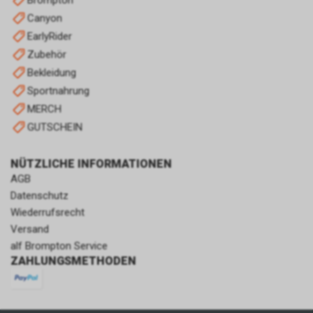
Canyon
EarlyRider
Zubehör
Bekleidung
Sportnahrung
MERCH
GUTSCHEIN
NÜTZLICHE INFORMATIONEN
AGB
Datenschutz
Wiederrufsrecht
Versand
alf Brompton Service
ZAHLUNGSMETHODEN