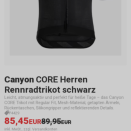
Canyon
CORE Herren
Rennradtrikot schwarz
Leicht, atmungsaktiv und perfekt für heiße Tage – das Canyon
CORE Trikot mit Regular Fit, Mesh-Material, getapten Ärmeln,
Rückentaschen, Silikongripper und reflektierenden Details.
P4429
85,45
89,95
EUR
EUR
inkl. MwSt., zzgl. Versandkosten