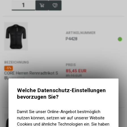
ARTIKELNUMMER
P4428
BEZEICHNUNG
PREIS
-5%
85,45
EUR
CORE Herren Rennradtrikot S
89,95
EUR
10015225
Welche Datenschutz-Einstellungen
bevorzugen Sie?
Damit Sie unser Online-Angebot bestmöglich
nutzen können, setzen wir auf unserer Website
Cookies und ähnliche Technologien ein. Sie haben
ARTIKELNUMMER