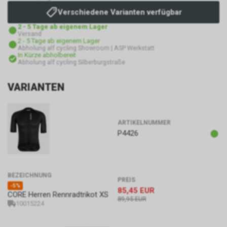
Verschiedene Varianten verfügbar
2 - 5 Tage ab eigenem Lager
Versand
2 - 5 Tage ab eigenem Lager
Abholung alf cycling Showroom | ASP Werkstatt
In Kürze abholbereit
Abholung alf cycling Silberburgstraße
VARIANTEN
ARTIKELNUMMER
P4426
BEZEICHNUNG
PREIS
-5%
85,45
EUR
CORE Herren Rennradtrikot XS
89,95
EUR
10015224