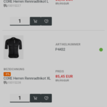
CORE Herren Rennradtrikot L
89,95
EUR
10015227
ARTIKELNUMMER
P4432
BEZEICHNUNG
PREIS
-5%
85,45
EUR
CORE Herren Rennradtrikot XL
89,95
EUR
10015228